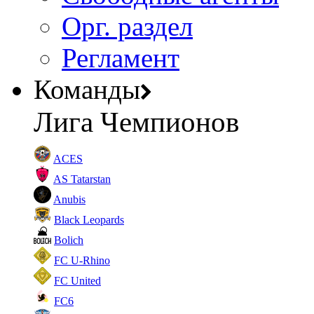
Орг. раздел
Регламент
Команды
Лига Чемпионов
ACES
AS Tatarstan
Anubis
Black Leopards
Bolich
FC U-Rhino
FC United
FC6