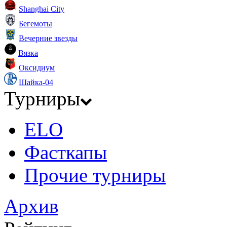
Shanghai City
Бегемоты
Вечерние звезды
Вязка
Оксидиум
Шайка-04
Турниры
ELO
Фасткапы
Прочие турниры
Архив