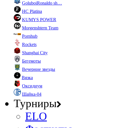
GoluboiRonaldo sh…
HC Platina
KUMYS POWER
Morgenshtern Team
Pornhub
Rockets
Shanghai City
Бегемоты
Вечерние звезды
Вязка
Оксидиум
Шайка-04
Турниры
ELO