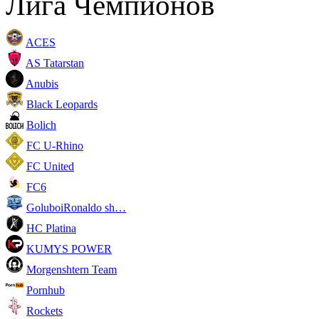
Лига Чемпионов
ACES
AS Tatarstan
Anubis
Black Leopards
Bolich
FC U-Rhino
FC United
FC6
GoluboiRonaldo sh…
HC Platina
KUMYS POWER
Morgenshtern Team
Pornhub
Rockets