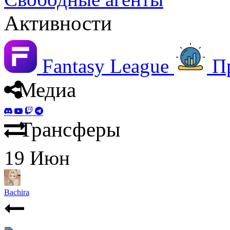
Активности
Fantasy League
П
Медиа
Трансферы
19
Июн
Bachira