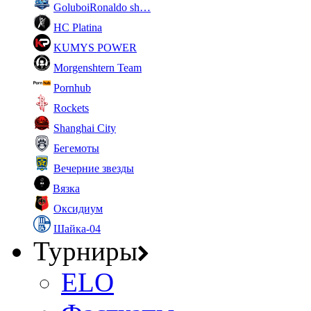
GoluboiRonaldo sh…
HC Platina
KUMYS POWER
Morgenshtern Team
Pornhub
Rockets
Shanghai City
Бегемоты
Вечерние звезды
Вязка
Оксидиум
Шайка-04
Турниры
ELO