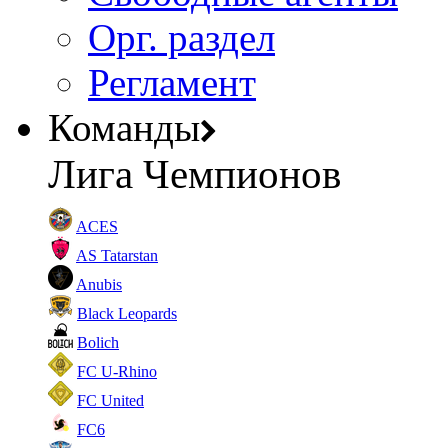
Орг. раздел
Регламент
Команды
Лига Чемпионов
ACES
AS Tatarstan
Anubis
Black Leopards
Bolich
FC U-Rhino
FC United
FC6