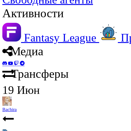
Активности
Fantasy League
П
Медиа
Трансферы
19
Июн
Bachira