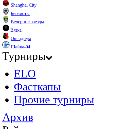
Shanghai City
Бегемоты
Вечерние звезды
Вязка
Оксидиум
Шайка-04
Турниры
ELO
Фасткапы
Прочие турниры
Архив