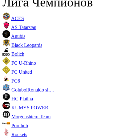
Лига Чемпионов
ACES
AS Tatarstan
Anubis
Black Leopards
Bolich
FC U-Rhino
FC United
FC6
GoluboiRonaldo sh…
HC Platina
KUMYS POWER
Morgenshtern Team
Pornhub
Rockets