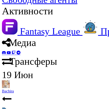
Активности
Fantasy League
П
Медиа
Трансферы
19
Июн
Bachira