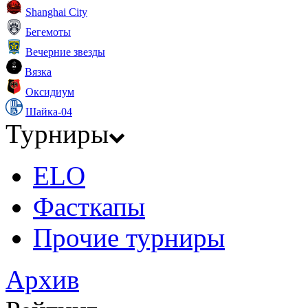
Shanghai City
Бегемоты
Вечерние звезды
Вязка
Оксидиум
Шайка-04
Турниры
ELO
Фасткапы
Прочие турниры
Архив