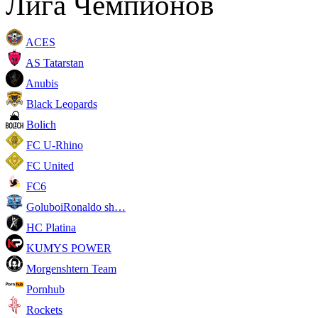
Лига Чемпионов
ACES
AS Tatarstan
Anubis
Black Leopards
Bolich
FC U-Rhino
FC United
FC6
GoluboiRonaldo sh…
HC Platina
KUMYS POWER
Morgenshtern Team
Pornhub
Rockets