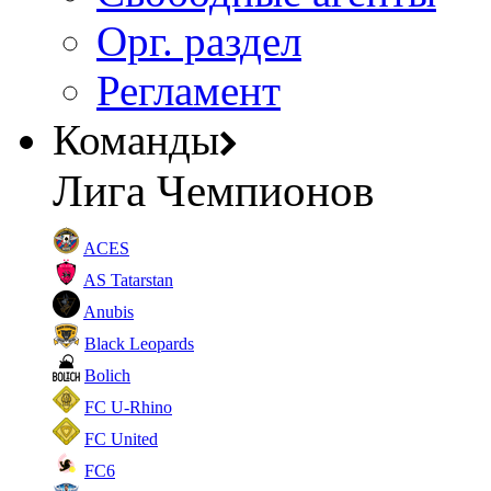
Орг. раздел
Регламент
Команды
Лига Чемпионов
ACES
AS Tatarstan
Anubis
Black Leopards
Bolich
FC U-Rhino
FC United
FC6