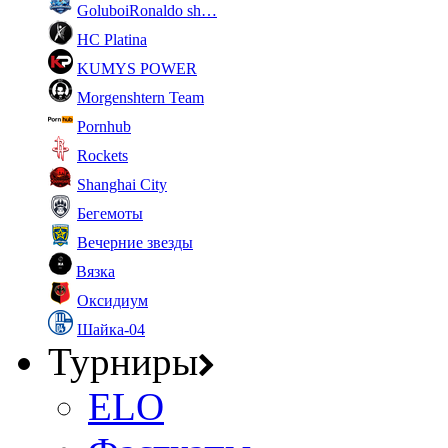
GoluboiRonaldo sh…
HC Platina
KUMYS POWER
Morgenshtern Team
Pornhub
Rockets
Shanghai City
Бегемоты
Вечерние звезды
Вязка
Оксидиум
Шайка-04
Турниры
ELO