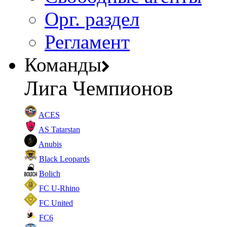
Орг. раздел
Регламент
Команды
Лига Чемпионов
ACES
AS Tatarstan
Anubis
Black Leopards
Bolich
FC U-Rhino
FC United
FC6