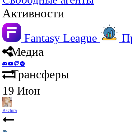
Активности
Fantasy League
П
Медиа
Трансферы
19
Июн
Bachira