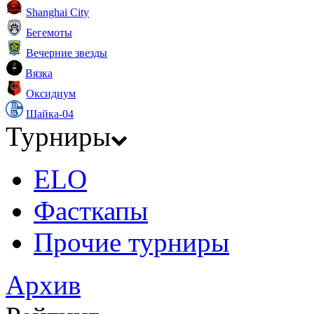
Shanghai City
Бегемоты
Вечерние звезды
Вязка
Оксидиум
Шайка-04
Турниры
ELO
Фасткапы
Прочие турниры
Архив