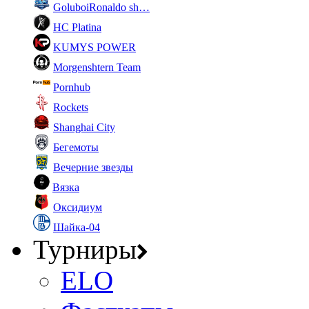
GoluboiRonaldo sh…
HC Platina
KUMYS POWER
Morgenshtern Team
Pornhub
Rockets
Shanghai City
Бегемоты
Вечерние звезды
Вязка
Оксидиум
Шайка-04
Турниры
ELO