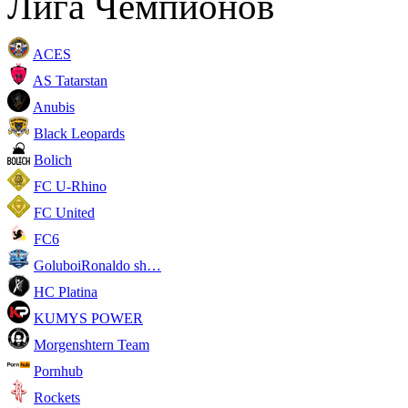
Лига Чемпионов
ACES
AS Tatarstan
Anubis
Black Leopards
Bolich
FC U-Rhino
FC United
FC6
GoluboiRonaldo sh…
HC Platina
KUMYS POWER
Morgenshtern Team
Pornhub
Rockets