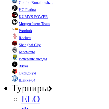
GoluboiRonaldo sh…
HC Platina
KUMYS POWER
Morgenshtern Team
Pornhub
Rockets
Shanghai City
Бегемоты
Вечерние звезды
Вязка
Оксидиум
Шайка-04
Турниры
ELO