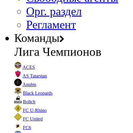
Орг. раздел
Регламент
Команды
Лига Чемпионов
ACES
AS Tatarstan
Anubis
Black Leopards
Bolich
FC U-Rhino
FC United
FC6