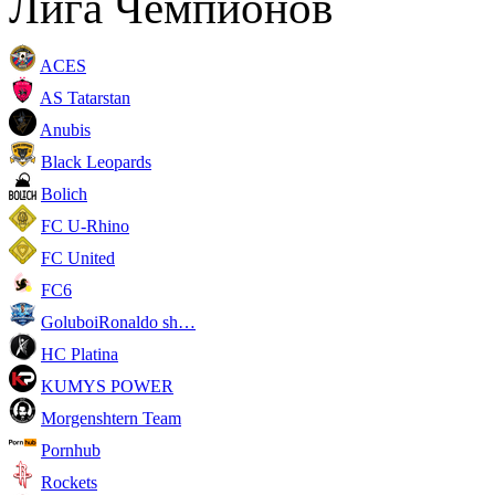
Лига Чемпионов
ACES
AS Tatarstan
Anubis
Black Leopards
Bolich
FC U-Rhino
FC United
FC6
GoluboiRonaldo sh…
HC Platina
KUMYS POWER
Morgenshtern Team
Pornhub
Rockets