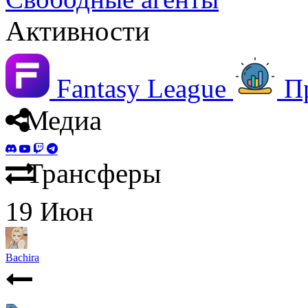
Активности
Fantasy League
П
Медиа
Трансферы
19
Июн
Bachira