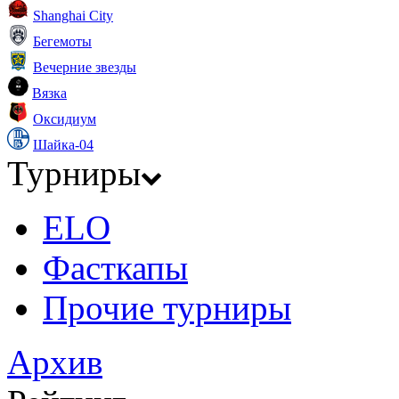
Shanghai City
Бегемоты
Вечерние звезды
Вязка
Оксидиум
Шайка-04
Турниры
ELO
Фасткапы
Прочие турниры
Архив