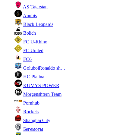
AS Tatarstan
Anubis
Black Leopards
Bolich
FC U-Rhino
FC United
FC6
GoluboiRonaldo sh…
HC Platina
KUMYS POWER
Morgenshtern Team
Pornhub
Rockets
Shanghai City
Бегемоты