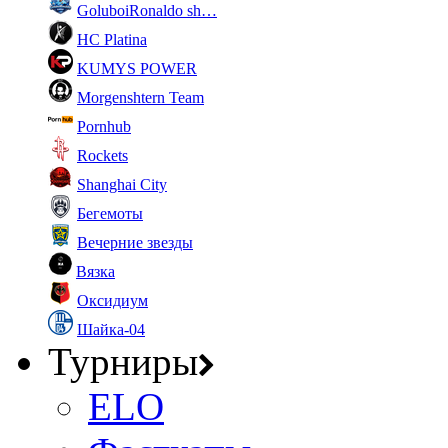
GoluboiRonaldo sh…
HC Platina
KUMYS POWER
Morgenshtern Team
Pornhub
Rockets
Shanghai City
Бегемоты
Вечерние звезды
Вязка
Оксидиум
Шайка-04
Турниры
ELO