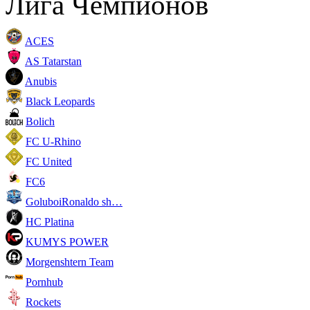
Лига Чемпионов
ACES
AS Tatarstan
Anubis
Black Leopards
Bolich
FC U-Rhino
FC United
FC6
GoluboiRonaldo sh…
HC Platina
KUMYS POWER
Morgenshtern Team
Pornhub
Rockets