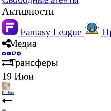
Активности
Fantasy League
П
Медиа
Трансферы
19
Июн
Bachira