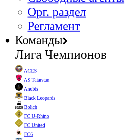
Орг. раздел
Регламент
Команды
Лига Чемпионов
ACES
AS Tatarstan
Anubis
Black Leopards
Bolich
FC U-Rhino
FC United
FC6