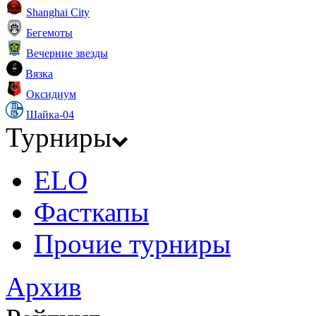
Shanghai City
Бегемоты
Вечерние звезды
Вязка
Оксидиум
Шайка-04
Турниры
ELO
Фасткапы
Прочие турниры
Архив