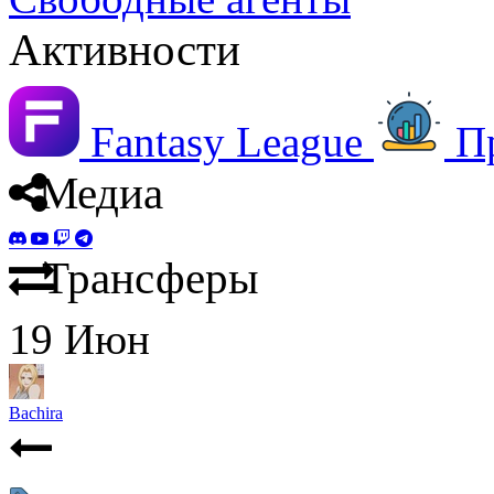
Активности
Fantasy League
П
Медиа
Трансферы
19
Июн
Bachira