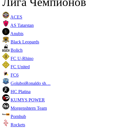
Лига Чемпионов
ACES
AS Tatarstan
Anubis
Black Leopards
Bolich
FC U-Rhino
FC United
FC6
GoluboiRonaldo sh…
HC Platina
KUMYS POWER
Morgenshtern Team
Pornhub
Rockets