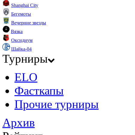
Shanghai City
Бегемоты
Вечерние звезды
Вязка
Оксидиум
Шайка-04
Турниры
ELO
Фасткапы
Прочие турниры
Архив