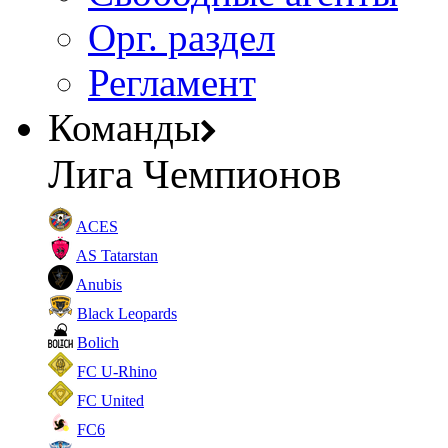
Орг. раздел
Регламент
Команды
Лига Чемпионов
ACES
AS Tatarstan
Anubis
Black Leopards
Bolich
FC U-Rhino
FC United
FC6