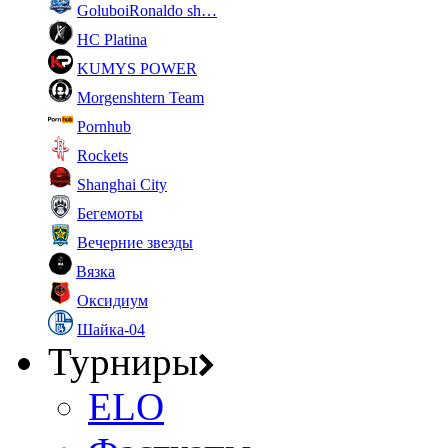
GoluboiRonaldo sh…
HC Platina
KUMYS POWER
Morgenshtern Team
Pornhub
Rockets
Shanghai City
Бегемоты
Вечерние звезды
Вязка
Оксидиум
Шайка-04
Турниры
ELO